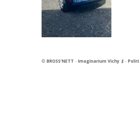
©
BROSS'NETT
-
Imaginarium Vichy
⚷
-
Polit