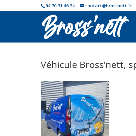
04 70 31 46 34
contact@brossnett.fr
Véhicule Bross’nett, s