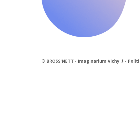
©
BROSS'NETT
-
Imaginarium Vichy
⚷
-
Polit